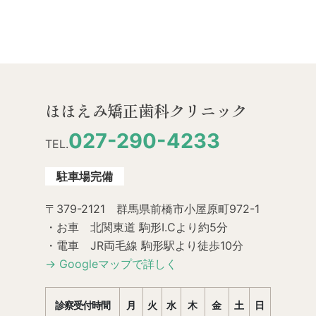
ほほえみ矯正歯科クリニック
027-290-4233
TEL.
駐車場完備
〒379-2121 群馬県前橋市小屋原町972-1
・お車 北関東道 駒形I.Cより約5分
・電車 JR両毛線 駒形駅より徒歩10分
→ Googleマップで詳しく
診察受付時間
月
火
水
木
金
土
日