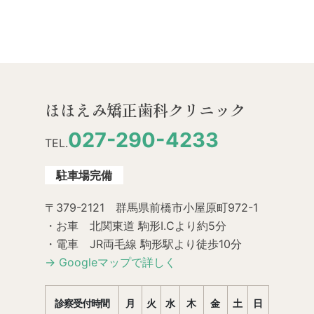
ほほえみ矯正歯科クリニック
027-290-4233
TEL.
駐車場完備
〒379-2121 群馬県前橋市小屋原町972-1
・お車 北関東道 駒形I.Cより約5分
・電車 JR両毛線 駒形駅より徒歩10分
→ Googleマップで詳しく
診察受付時間
月
火
水
木
金
土
日